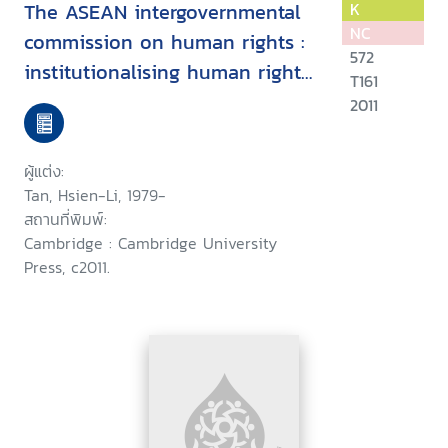
The ASEAN intergovernmental
K
NC
commission on human rights :
572
institutionalising human rights
T161
in Southeast Asia
2011
ผู้แต่ง:
Tan, Hsien-Li, 1979-
สถานที่พิมพ์:
Cambridge : Cambridge University
Press, c2011.