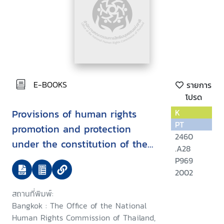
E-BOOKS
รายการ
โปรด
Provisions of human rights
K
PT
promotion and protection
2460
under the constitution of the
.A28
kingdom of Thailand B.E. 2540
P969
(1997) and National human
2002
rights commission act B.E. 2542
สถานที่พิมพ์:
(1999)
Bangkok : The Office of the National
Human Rights Commission of Thailand,