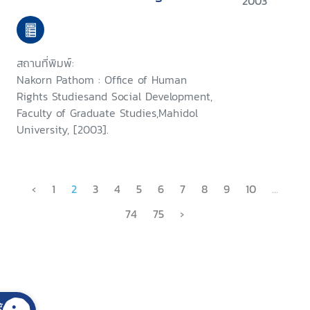
2003
สถานที่พิมพ์:
Nakorn Pathom : Office of Human
Rights Studiesand Social Development,
Faculty of Graduate Studies,Mahidol
University, [2003].
‹
1
2
3
4
5
6
7
8
9
10
...
74
75
›