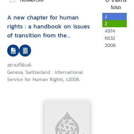
รายการ
โปรด
A new chapter for human
J
Z
rights : a handbook on issues
4974
of transition from the
N532
Commission on Human Rights
2006
to the Human Rights Council
สถานที่พิมพ์:
Geneva, Switzerland : International
Service for Human Rights, c2006.