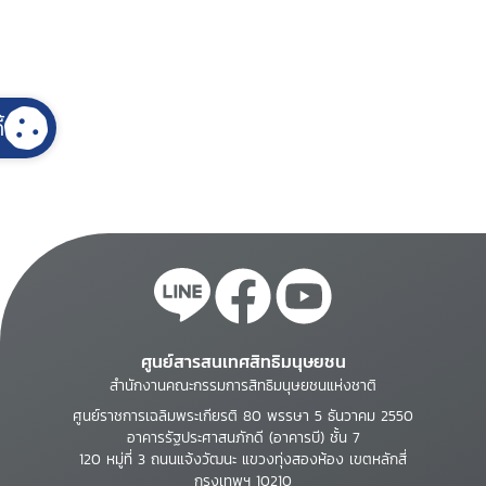
้
ศูนย์สารสนเทศสิทธิมนุษยชน
สำนักงานคณะกรรมการสิทธิมนุษยชนแห่งชาติ
ศูนย์ราชการเฉลิมพระเกียรติ 80 พรรษา 5 ธันวาคม 2550
อาคารรัฐประศาสนภักดี (อาคารบี) ชั้น 7
120 หมู่ที่ 3 ถนนแจ้งวัฒนะ แขวงทุ่งสองห้อง เขตหลักสี่
กรุงเทพฯ 10210