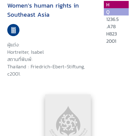
Women's human rights in
H
Q
Southeast Asia
1236.5
.A78
H823
2001
ผู้แต่ง:
Hortreiter, Isabel
สถานที่พิมพ์:
Thailand : Friedrich-Ebert-Stiftung,
c2001.