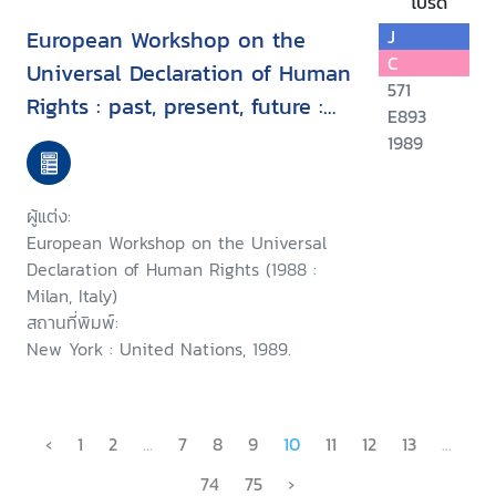
โปรด
European Workshop on the
J
C
Universal Declaration of Human
571
Rights : past, present, future :
E893
proceedings, Milan, Italy, 7-9
1989
September 1988
ผู้แต่ง:
European Workshop on the Universal
Declaration of Human Rights (1988 :
Milan, Italy)
สถานที่พิมพ์:
New York : United Nations, 1989.
‹
1
2
...
7
8
9
10
11
12
13
...
74
75
›