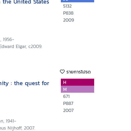
 the United States
5132
P838
2009
, 1956-
Edward Elgar, c2009.
รายการโปรด
ty : the quest for
H
M
671
P887
2007
n, 1941-
nus Nijhoff, 2007.