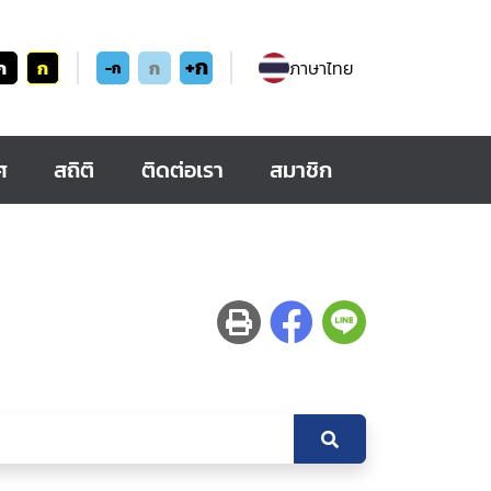
+ก
ก
ก
ก
ภาษาไทย
-ก
ศ
สถิติ
ติดต่อเรา
สมาชิก