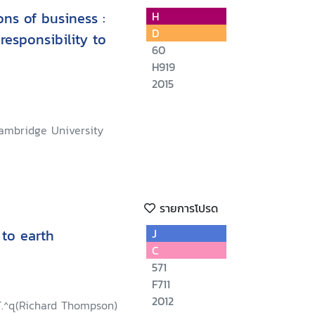
ons of business :
H
D
responsibility to
60
H919
2015
ambridge University
รายการโปรด
 to earth
J
C
571
F711
2012
 T.^q(Richard Thompson)