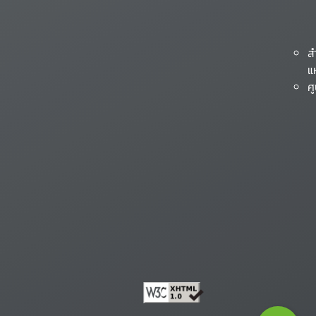
ส
แ
ศ