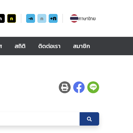
+ก
ก
ก
ก
ภาษาไทย
-ก
ศ
สถิติ
ติดต่อเรา
สมาชิก