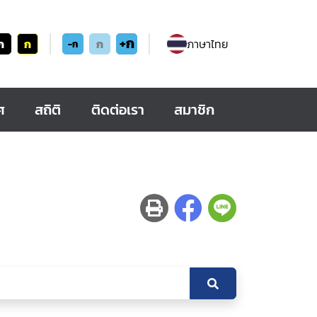
+ก
ก
ก
ก
ภาษาไทย
-ก
ศ
สถิติ
ติดต่อเรา
สมาชิก