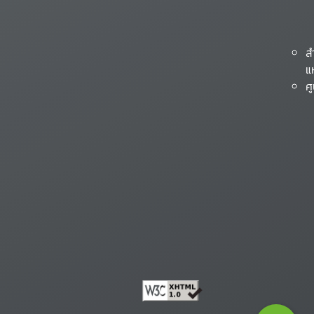
ส
แ
ศ