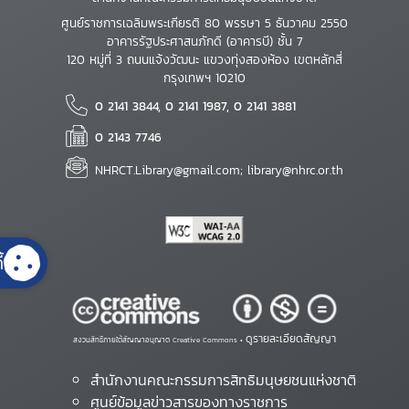
ศูนย์ราชการเฉลิมพระเกียรติ 80 พรรษา 5 ธันวาคม 2550
อาคารรัฐประศาสนภักดี (อาคารบี) ชั้น 7
120 หมู่ที่ 3 ถนนแจ้งวัฒนะ แขวงทุ่งสองห้อง เขตหลักสี่
กรุงเทพฯ 10210
0 2141 3844, 0 2141 1987, 0 2141 3881
0 2143 7746
NHRCT.Library@gmail.com; library@nhrc.or.th
้
ดูรายละเอียดสัญญา
สงวนสิทธิ์ภายใต้สัญญาอนุญาต Creative Commons •
สำนักงานคณะกรรมการสิทธิมนุษยชนแห่งชาติ
ศูนย์ข้อมูลข่าวสารของทางราชการ