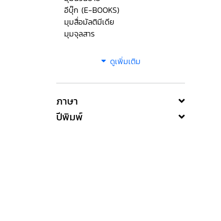
อีบุ๊ก (E-BOOKS)
มุมสื่อมัลติมีเดีย
มุมจุลสาร
ดูเพิ่มเติม
ภาษา
ปีพิมพ์