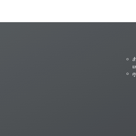
ส
แ
ศ