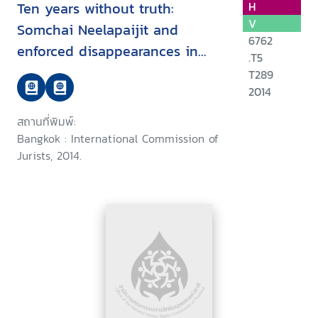
Ten years without truth:
H
V
Somchai Neelapaijit and
6762
enforced disappearances in
.T5
Thailand
T289
2014
สถานที่พิมพ์:
Bangkok : International Commission of
Jurists, 2014.