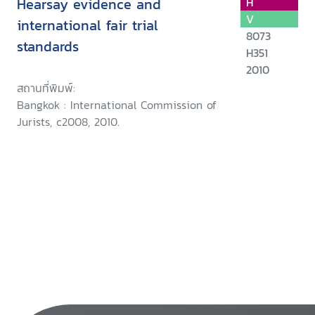
Hearsay evidence and
H
V
international fair trial
8073
standards
H351
2010
สถานที่พิมพ์:
Bangkok : International Commission of
Jurists, c2008, 2010.