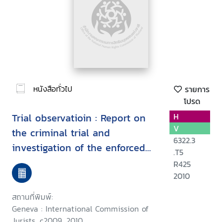
หนังสือทั่วไป
รายการ
โปรด
Trial observatioin : Report on
H
V
the criminal trial and
6322.3
investigation of the enforced
.T5
disappearance of Somchai
R425
Neelapaichit
2010
สถานที่พิมพ์:
Geneva : International Commission of
Jurists, c2009, 2010.