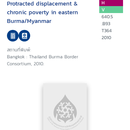
Protracted displacement &
H
V
chronic poverty in eastern
640.5
Burma/Myanmar
.B93
T364
2010
สถานที่พิมพ์:
Bangkok : Thailand Burma Border
Consortium, 2010.