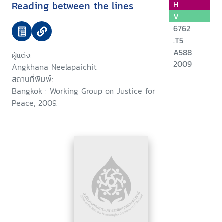
Reading between the lines
H
V
6762
.T5
A588
ผู้แต่ง:
2009
Angkhana Neelapaichit
สถานที่พิมพ์:
Bangkok : Working Group on Justice for
Peace, 2009.