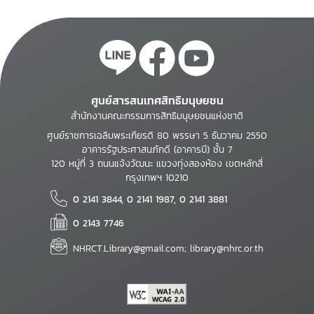
ศูนย์สารสนเทศสิทธิมนุษยชน
สำนักงานคณะกรรมการสิทธิมนุษยชนแห่งชาติ
ศูนย์ราชการเฉลิมพระเกียรติ 80 พรรษา 5 ธันวาคม 2550
อาคารรัฐประศาสนภักดี (อาคารบี) ชั้น 7
120 หมู่ที่ 3 ถนนแจ้งวัฒนะ แขวงทุ่งสองห้อง เขตหลักสี่
กรุงเทพฯ 10210
0 2141 3844, 0 2141 1987, 0 2141 3881
0 2143 7746
NHRCT.Library@gmail.com; library@nhrc.or.th