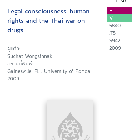
โปรด
Legal consciousness, human
H
V
rights and the Thai war on
5840
drugs
.T5
S942
2009
ผู้แต่ง:
Suchat Wongsinnak
สถานที่พิมพ์:
Gainesville, FL : University of Florida,
2009.