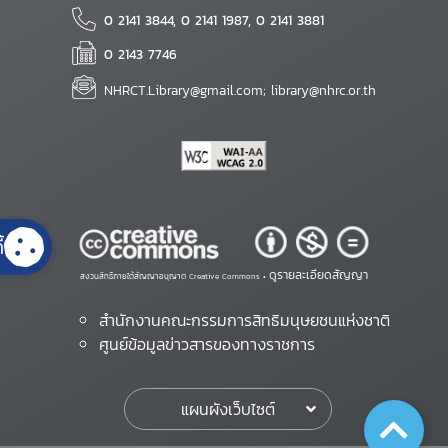
0 2141 3844, 0 2141 1987, 0 2141 3881
0 2143 7746
NHRCT.Library@gmail.com; library@nhrc.or.th
้
ดูรายละเอียดสัญญา
สงวนสิทธิ์ภายใต้สัญญาอนุญาต Creative Commons •
สำนักงานคณะกรรมการสิทธิมนุษยชนแห่งชาติ
ศูนย์ข้อมูลข่าวสารของทางราชการ
แผนผังเว็บไซต์