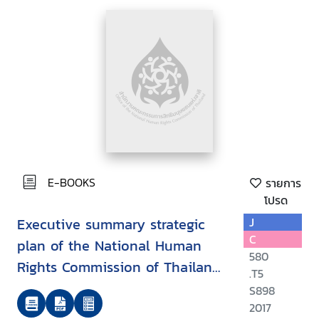
E-BOOKS
รายการ
โปรด
Executive summary strategic
J
C
plan of the National Human
580
Rights Commission of Thailand
.T5
(NHRCT), B.E. 2560 - 2565
S898
(2017-2022)
2017