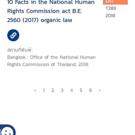
10 Facts in the National Human
ENT
T289
Rights Commission act B.E.
2018
2560 (2017) organic law
สถานที่พิมพ์:
Bangkok : Office of the National Human
Rights Commission of Thailand, 2018.
‹
1
2
3
4
5
6
›
้