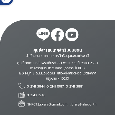
ศูนย์สารสนเทศสิทธิมนุษยชน
สำนักงานคณะกรรมการสิทธิมนุษยชนแห่งชาติ
ศูนย์ราชการเฉลิมพระเกียรติ 80 พรรษา 5 ธันวาคม 2550
อาคารรัฐประศาสนภักดี (อาคารบี) ชั้น 7
120 หมู่ที่ 3 ถนนแจ้งวัฒนะ แขวงทุ่งสองห้อง เขตหลักสี่
กรุงเทพฯ 10210
0 2141 3844, 0 2141 1987, 0 2141 3881
0 2143 7746
NHRCT.Library@gmail.com; library@nhrc.or.th