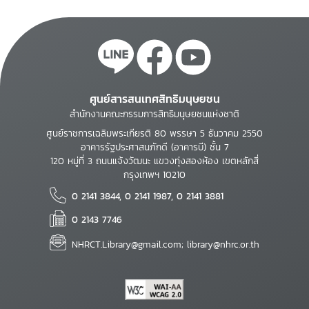
ศูนย์สารสนเทศสิทธิมนุษยชน
สำนักงานคณะกรรมการสิทธิมนุษยชนแห่งชาติ
ศูนย์ราชการเฉลิมพระเกียรติ 80 พรรษา 5 ธันวาคม 2550
อาคารรัฐประศาสนภักดี (อาคารบี) ชั้น 7
120 หมู่ที่ 3 ถนนแจ้งวัฒนะ แขวงทุ่งสองห้อง เขตหลักสี่
กรุงเทพฯ 10210
0 2141 3844, 0 2141 1987, 0 2141 3881
0 2143 7746
NHRCT.Library@gmail.com; library@nhrc.or.th