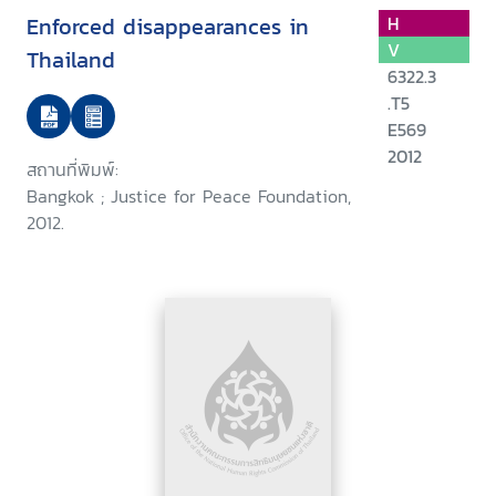
Enforced disappearances in
H
V
Thailand
6322.3
.T5
E569
2012
สถานที่พิมพ์:
Bangkok ; Justice for Peace Foundation,
2012.