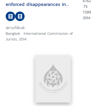
6762
enforced disappearances in
.T5
Thailand
T289
2014
สถานที่พิมพ์:
Bangkok : International Commission of
Jurists, 2014.