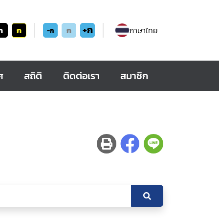
+ก
ก
ก
ก
ภาษาไทย
-ก
ศ
สถิติ
ติดต่อเรา
สมาชิก