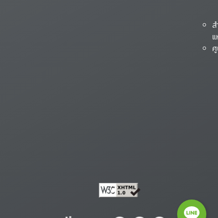
ส
แ
ศ