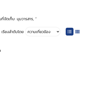
ี่จัดเก็บ: มุมวารสาร, ”
เรียงลำดับโดย
ล