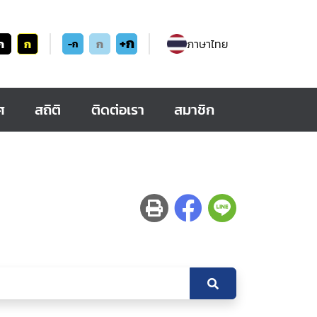
+ก
ก
ก
ก
ภาษาไทย
-ก
ศ
สถิติ
ติดต่อเรา
สมาชิก