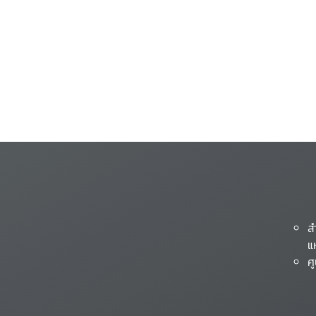
ส
แ
ศ