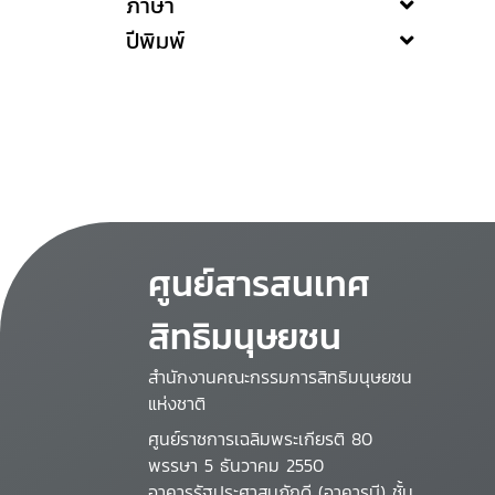
ภาษา
ปีพิมพ์
ศูนย์สารสนเทศ
สิทธิมนุษยชน
สำนักงานคณะกรรมการสิทธิมนุษยชน
แห่งชาติ
ศูนย์ราชการเฉลิมพระเกียรติ 80
พรรษา 5 ธันวาคม 2550
อาคารรัฐประศาสนภักดี (อาคารบี) ชั้น