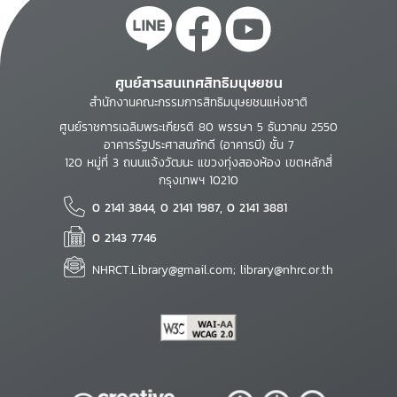
ศูนย์สารสนเทศสิทธิมนุษยชน
สำนักงานคณะกรรมการสิทธิมนุษยชนแห่งชาติ
ศูนย์ราชการเฉลิมพระเกียรติ 80 พรรษา 5 ธันวาคม 2550
อาคารรัฐประศาสนภักดี (อาคารบี) ชั้น 7
120 หมู่ที่ 3 ถนนแจ้งวัฒนะ แขวงทุ่งสองห้อง เขตหลักสี่
กรุงเทพฯ 10210
0 2141 3844, 0 2141 1987, 0 2141 3881
0 2143 7746
NHRCT.Library@gmail.com; library@nhrc.or.th