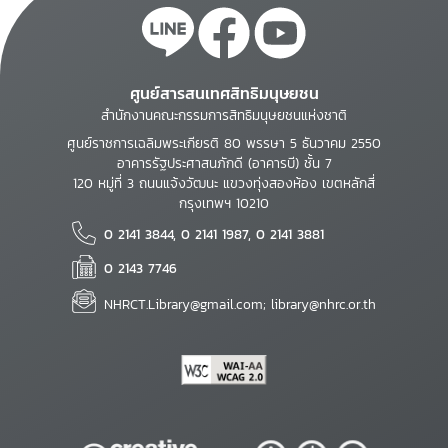
ศูนย์สารสนเทศสิทธิมนุษยชน
สำนักงานคณะกรรมการสิทธิมนุษยชนแห่งชาติ
ศูนย์ราชการเฉลิมพระเกียรติ 80 พรรษา 5 ธันวาคม 2550
อาคารรัฐประศาสนภักดี (อาคารบี) ชั้น 7
120 หมู่ที่ 3 ถนนแจ้งวัฒนะ แขวงทุ่งสองห้อง เขตหลักสี่
กรุงเทพฯ 10210
0 2141 3844, 0 2141 1987, 0 2141 3881
0 2143 7746
NHRCT.Library@gmail.com; library@nhrc.or.th