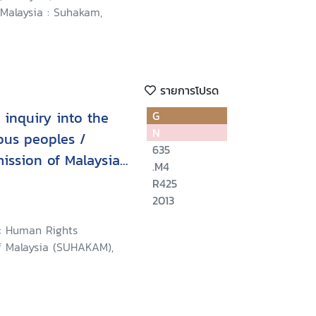
 Malaysia : Suhakam,
รายการโปรด
 inquiry into the
G
N
nous peoples /
635
ssion of Malaysia
.M4
R425
2013
: Human Rights
 Malaysia (SUHAKAM),