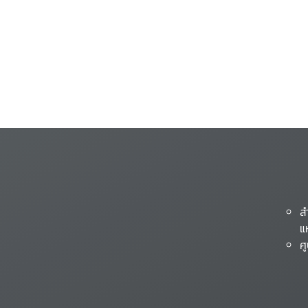
ส
แ
ศ