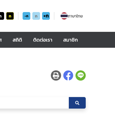
+ก
ก
ก
ก
ภาษาไทย
-ก
ศ
สถิติ
ติดต่อเรา
สมาชิก