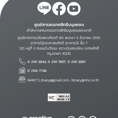
ศูนย์สารสนเทศสิทธิมนุษยชน
สำนักงานคณะกรรมการสิทธิมนุษยชนแห่งชาติ
ศูนย์ราชการเฉลิมพระเกียรติ 80 พรรษา 5 ธันวาคม 2550
อาคารรัฐประศาสนภักดี (อาคารบี) ชั้น 7
120 หมู่ที่ 3 ถนนแจ้งวัฒนะ แขวงทุ่งสองห้อง เขตหลักสี่
กรุงเทพฯ 10210
0 2141 3844, 0 2141 1987, 0 2141 3881
0 2143 7746
NHRCT.Library@gmail.com; library@nhrc.or.th