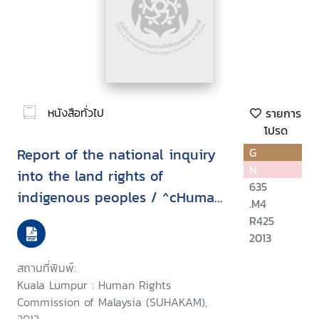
หนังสือทั่วไป
รายการ
โปรด
Report of the national inquiry
G
N
into the land rights of
635
indigenous peoples / ^cHuman
.M4
Rights Commission of Malaysia
R425
(SUHAKAM)
2013
สถานที่พิมพ์:
Kuala Lumpur : Human Rights
Commission of Malaysia (SUHAKAM),