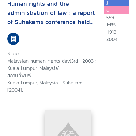
Human rights and the
J
C
administration of law : a report
599
of Suhakams conference held
.M35
in conjunction with the third
H918
2004
Malaysian human rights day, 9-
10 September 2003, Kuala
ผู้แต่ง:
Lumpur, Malaysia/
Malaysian human rights day(3rd : 2003 :
Kuala Lumpur, Malaysia)
สถานที่พิมพ์:
Kuala Lumpur, Malaysia : Suhakam,
[2004].