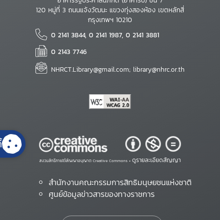
อาคารรัฐประศาสนภักดี (อาคารบี) ชั้น 7
120 หมู่ที่ 3 ถนนแจ้งวัฒนะ แขวงทุ่งสองห้อง เขตหลักสี่
กรุงเทพฯ 10210
0 2141 3844, 0 2141 1987, 0 2141 3881
0 2143 7746
NHRCT.Library@gmail.com; library@nhrc.or.th
้
ดูรายละเอียดสัญญา
สงวนสิทธิ์ภายใต้สัญญาอนุญาต Creative Commons •
สำนักงานคณะกรรมการสิทธิมนุษยชนแห่งชาติ
ศูนย์ข้อมูลข่าวสารของทางราชการ