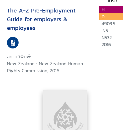
โปรด
The A-Z Pre-Employment
H
D
Guide for employers &
4903.5
employees
.N5
N532
2016
สถานที่พิมพ์:
New Zealand : New Zealand Human
Rights Commission, 2016.