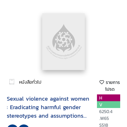
หนังสือทั่วไป
รายการ
โปรด
Sexual violence against women
H
V
: Eradicating harmful gender
6250.4
stereotypes and assumptions
.W65
in laws and practice
S518