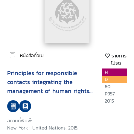
หนังสือทั่วไป
รายการ
โปรด
Principles for responsible
H
D
contacts integrating the
60
management of human rights
P957
risks into state - investor
2015
contract negotiations :
Guidance for negotiators
สถานที่พิมพ์:
New York : United Nations, 2015.