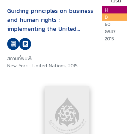
โปรด
Guiding principles on business
H
D
and human rights :
60
implementing the United
G947
Nations "protect, respect and
2015
remedy framework
สถานที่พิมพ์:
New York : United Nations, 2015.