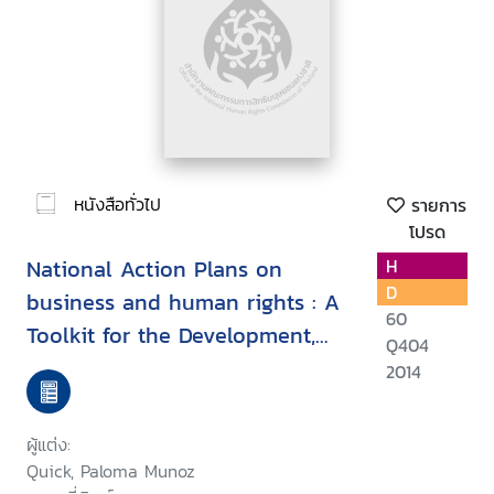
หนังสือทั่วไป
รายการ
โปรด
National Action Plans on
H
D
business and human rights : A
60
Toolkit for the Development,
Q404
Implementstion, and Review of
2014
State Commitments to Business
and Human Rights Framworks
ผู้แต่ง:
Quick, Paloma Munoz