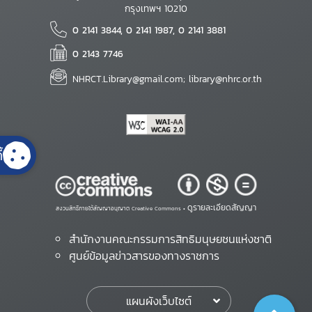
กรุงเทพฯ 10210
0 2141 3844, 0 2141 1987, 0 2141 3881
0 2143 7746
NHRCT.Library@gmail.com; library@nhrc.or.th
้
ดูรายละเอียดสัญญา
สงวนสิทธิ์ภายใต้สัญญาอนุญาต Creative Commons •
สำนักงานคณะกรรมการสิทธิมนุษยชนแห่งชาติ
ศูนย์ข้อมูลข่าวสารของทางราชการ
แผนผังเว็บไซต์