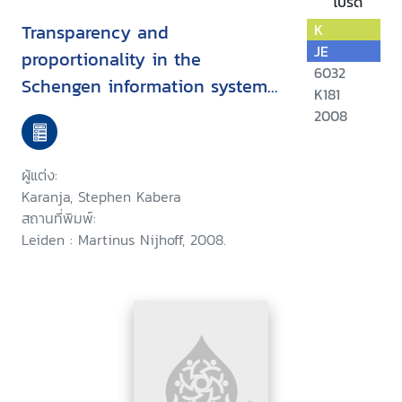
โปรด
Transparency and
K
JE
proportionality in the
6032
Schengen information system
K181
and border control co-
2008
operation
ผู้แต่ง:
Karanja, Stephen Kabera
สถานที่พิมพ์:
Leiden : Martinus Nijhoff, 2008.