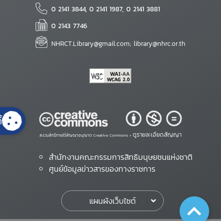
0 2141 3844, 0 2141 1987, 0 2141 3881
0 2143 7746
NHRCT.Library@gmail.com; library@nhrc.or.th
้
ดูรายละเอียดสัญญา
สงวนสิทธิ์ภายใต้สัญญาอนุญาต Creative Commons •
สำนักงานคณะกรรมการสิทธิมนุษยชนแห่งชาติ
ศูนย์ข้อมูลข่าวสารของทางราชการ
แผนผังเว็บไซต์