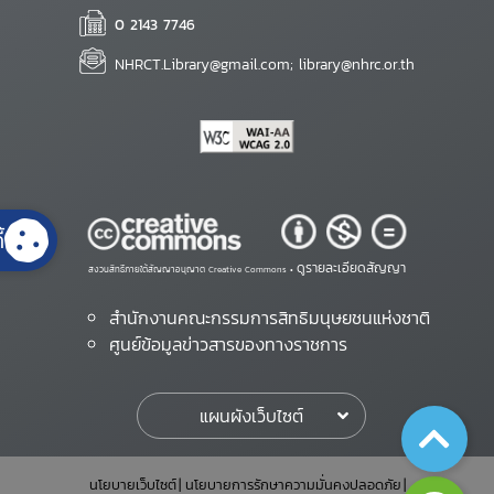
0 2143 7746
NHRCT.Library@gmail.com; library@nhrc.or.th
้
ดูรายละเอียดสัญญา
สงวนสิทธิ์ภายใต้สัญญาอนุญาต Creative Commons •
สำนักงานคณะกรรมการสิทธิมนุษยชนแห่งชาติ
ศูนย์ข้อมูลข่าวสารของทางราชการ
แผนผังเว็บไซต์
นโยบายเว็บไซต์
นโยบายการรักษาความมั่นคงปลอดภัย