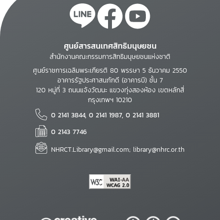
ศูนย์สารสนเทศสิทธิมนุษยชน
สำนักงานคณะกรรมการสิทธิมนุษยชนแห่งชาติ
ศูนย์ราชการเฉลิมพระเกียรติ 80 พรรษา 5 ธันวาคม 2550
อาคารรัฐประศาสนภักดี (อาคารบี) ชั้น 7
120 หมู่ที่ 3 ถนนแจ้งวัฒนะ แขวงทุ่งสองห้อง เขตหลักสี่
กรุงเทพฯ 10210
0 2141 3844, 0 2141 1987, 0 2141 3881
0 2143 7746
NHRCT.Library@gmail.com; library@nhrc.or.th