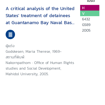
โปรด
A critical analysis of the United
H
V
States' treatment of detainees
6432
at Guantanamo Bay Naval Base
G589
in the context of internation
2005
law
ผู้แต่ง:
Godskesen, Maria Therese, 1969-
สถานที่พิมพ์:
Nakornpathom : Office of Human Rights
studies and Social Development,
Mahidol University, 2005.