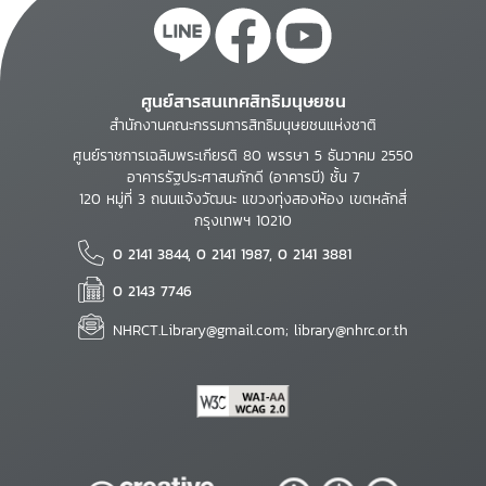
ศูนย์สารสนเทศสิทธิมนุษยชน
สำนักงานคณะกรรมการสิทธิมนุษยชนแห่งชาติ
ศูนย์ราชการเฉลิมพระเกียรติ 80 พรรษา 5 ธันวาคม 2550
อาคารรัฐประศาสนภักดี (อาคารบี) ชั้น 7
120 หมู่ที่ 3 ถนนแจ้งวัฒนะ แขวงทุ่งสองห้อง เขตหลักสี่
กรุงเทพฯ 10210
0 2141 3844, 0 2141 1987, 0 2141 3881
0 2143 7746
NHRCT.Library@gmail.com; library@nhrc.or.th