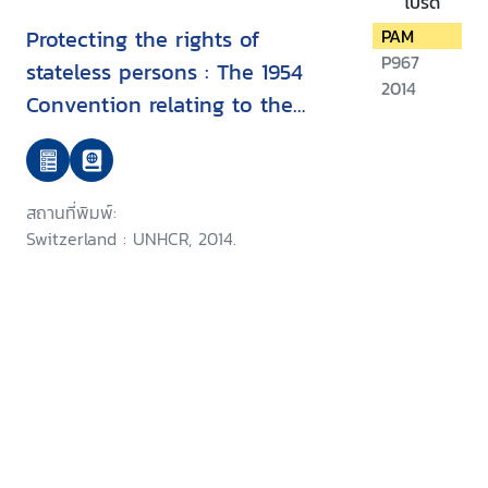
โปรด
Protecting the rights of
PAM
P967
stateless persons : The 1954
2014
Convention relating to the
status of stateless persons
สถานที่พิมพ์:
Switzerland : UNHCR, 2014.