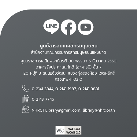
ศูนย์สารสนเทศสิทธิมนุษยชน
สำนักงานคณะกรรมการสิทธิมนุษยชนแห่งชาติ
ศูนย์ราชการเฉลิมพระเกียรติ 80 พรรษา 5 ธันวาคม 2550
อาคารรัฐประศาสนภักดี (อาคารบี) ชั้น 7
120 หมู่ที่ 3 ถนนแจ้งวัฒนะ แขวงทุ่งสองห้อง เขตหลักสี่
กรุงเทพฯ 10210
0 2141 3844, 0 2141 1987, 0 2141 3881
0 2143 7746
NHRCT.Library@gmail.com; library@nhrc.or.th