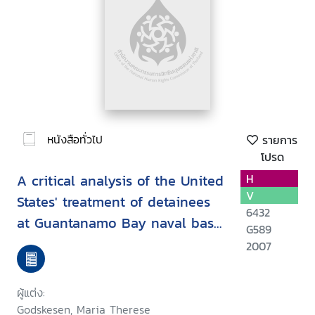
หนังสือทั่วไป
รายการ
โปรด
A critical analysis of the United
H
V
States' treatment of detainees
6432
at Guantanamo Bay naval base
G589
in the context ofinternational
2007
law
ผู้แต่ง:
Godskesen, Maria Therese