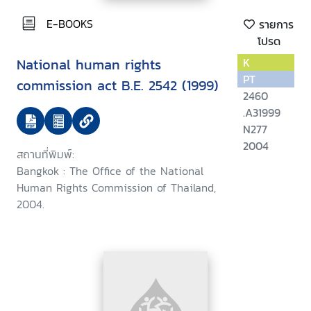
E-BOOKS
รายการ
โปรด
National human rights
K
PT
commission act B.E. 2542 (1999)
2460
.A31999
N277
2004
สถานที่พิมพ์:
Bangkok : The Office of the National
Human Rights Commission of Thailand,
2004.