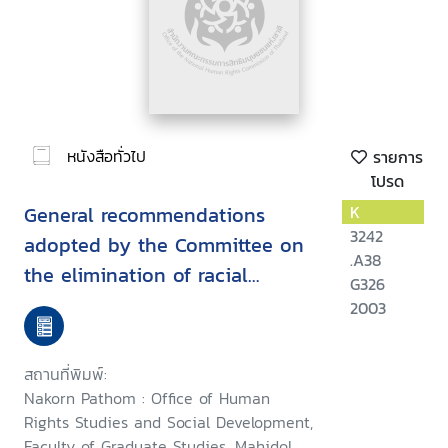
หนังสือทั่วไป
รายการ
โปรด
General recommendations
K
3242
adopted by the Committee on
.A38
the elimination of racial
G326
discrimination
2003
สถานที่พิมพ์:
Nakorn Pathom : Office of Human
Rights Studies and Social Development,
Faculty of Graduate Studies, Mahidol