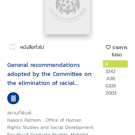
หนังสือทั่วไป
รายการ
โปรด
General recommendations
K
3242
adopted by the Committee on
.A38
the elimination of racial
G326
discrimination
2003
สถานที่พิมพ์:
Nakorn Pathom : Office of Human
Rights Studies and Social Development,
Faculty of Graduate Studies, Mahidol