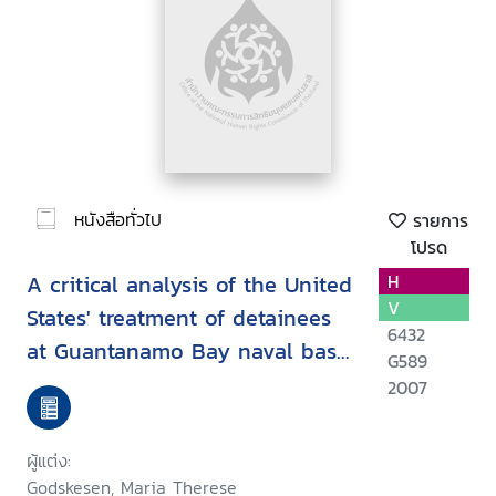
หนังสือทั่วไป
รายการ
โปรด
A critical analysis of the United
H
V
States' treatment of detainees
6432
at Guantanamo Bay naval base
G589
in the context ofinternational
2007
law
ผู้แต่ง:
Godskesen, Maria Therese