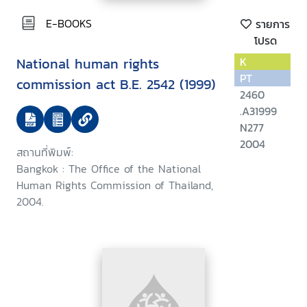
E-BOOKS
รายการ
โปรด
National human rights
K
PT
commission act B.E. 2542 (1999)
2460
.A31999
N277
2004
สถานที่พิมพ์:
Bangkok : The Office of the National
Human Rights Commission of Thailand,
2004.