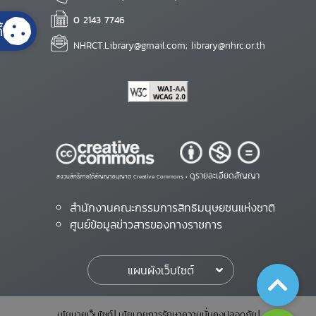
0 2143 7746
้
NHRCT.Library@gmail.com; library@nhrc.or.th
ดูรายละเอียดสัญญา
สงวนสิทธิ์ภายใต้สัญญาอนุญาต Creative Commons •
สำนักงานคณะกรรมการสิทธิมนุษยชนแห่งชาติ
ศูนย์ข้อมูลข่าวสารของทางราชการ
แผนผังเว็บไซต์
นโยบายเว็บไซต์
นโยบายการรักษาความมั่นคงปลอดภัย