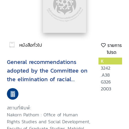
หนังสือทั่วไป
รายการ
โปรด
General recommendations
K
3242
adopted by the Committee on
.A38
the elimination of racial
G326
discrimination
2003
สถานที่พิมพ์:
Nakorn Pathom : Office of Human
Rights Studies and Social Development,
Faculty of Graduate Studies, Mahidol