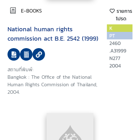
E-BOOKS
รายการ
โปรด
National human rights
K
PT
commission act B.E. 2542 (1999)
2460
.A31999
N277
2004
สถานที่พิมพ์:
Bangkok : The Office of the National
Human Rights Commission of Thailand,
2004.