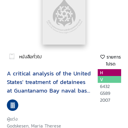
หนังสือทั่วไป
รายการ
โปรด
A critical analysis of the United
H
V
States' treatment of detainees
6432
at Guantanamo Bay naval base
G589
in the context ofinternational
2007
law
ผู้แต่ง:
Godskesen, Maria Therese