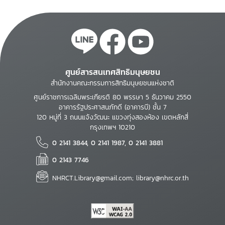
ศูนย์สารสนเทศสิทธิมนุษยชน
สำนักงานคณะกรรมการสิทธิมนุษยชนแห่งชาติ
ศูนย์ราชการเฉลิมพระเกียรติ 80 พรรษา 5 ธันวาคม 2550
อาคารรัฐประศาสนภักดี (อาคารบี) ชั้น 7
120 หมู่ที่ 3 ถนนแจ้งวัฒนะ แขวงทุ่งสองห้อง เขตหลักสี่
กรุงเทพฯ 10210
0 2141 3844, 0 2141 1987, 0 2141 3881
0 2143 7746
NHRCT.Library@gmail.com; library@nhrc.or.th