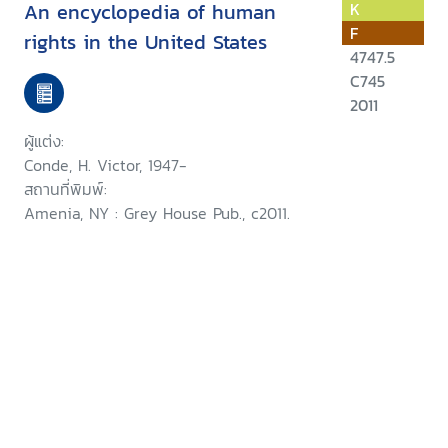
An encyclopedia of human
K
F
rights in the United States
4747.5
C745
2011
ผู้แต่ง:
Conde, H. Victor, 1947-
สถานที่พิมพ์:
Amenia, NY : Grey House Pub., c2011.