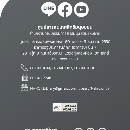
ศูนย์สารสนเทศสิทธิมนุษยชน
สำนักงานคณะกรรมการสิทธิมนุษยชนแห่งชาติ
ศูนย์ราชการเฉลิมพระเกียรติ 80 พรรษา 5 ธันวาคม 2550
อาคารรัฐประศาสนภักดี (อาคารบี) ชั้น 7
120 หมู่ที่ 3 ถนนแจ้งวัฒนะ แขวงทุ่งสองห้อง เขตหลักสี่
กรุงเทพฯ 10210
0 2141 3844, 0 2141 1987, 0 2141 3881
0 2143 7746
NHRCT.Library@gmail.com; library@nhrc.or.th