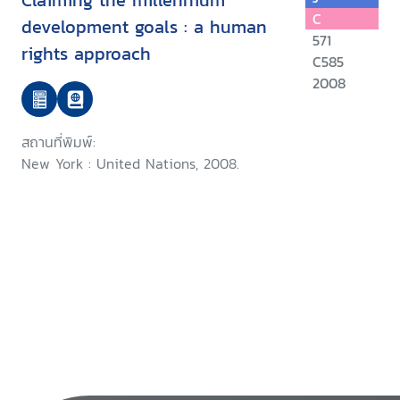
Claiming the millennium
C
development goals : a human
571
rights approach
C585
2008
สถานที่พิมพ์:
New York : United Nations, 2008.