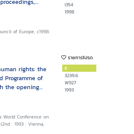
:proceedings,
I354
loquy
1998
ouncil of Europe, c1998.
รายการโปรด
uman rights: the
K
3239.6
nd Programme of
W927
th the opening
1993
ations Secretary-
os-Ghali
s World Conference on
2nd : 1993 : Vienna,