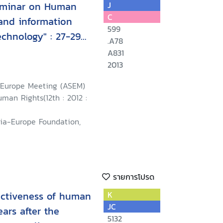
eminar on Human
J
C
and information
599
chnology" : 27-29
.A78
blic of Korea
A831
2013
-Europe Meeting (ASEM)
man Rights(12th : 2012 :
sia-Europe Foundation,
รายการโปรด
fectiveness of human
K
JC
ears after the
5132