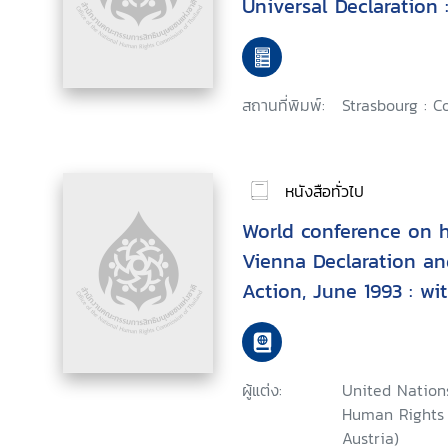
Universal Declaration 
European regional col
สถานที่พิมพ์:
Strasbourg : C
หนังสือทั่วไป
World conference on h
Vienna Declaration a
Action, June 1993 : wi
statement of United N
General Boutros Boutr
ผู้แต่ง:
United Nation
Human Rights (
Austria)