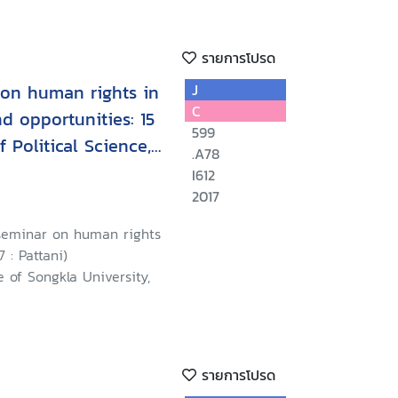
รายการโปรด
 on human rights in
J
C
d opportunities: 15
599
f Political Science,
.A78
ersity, Pattani
I612
2017
 seminar on human rights
 : Pattani)
e of Songkla University,
รายการโปรด