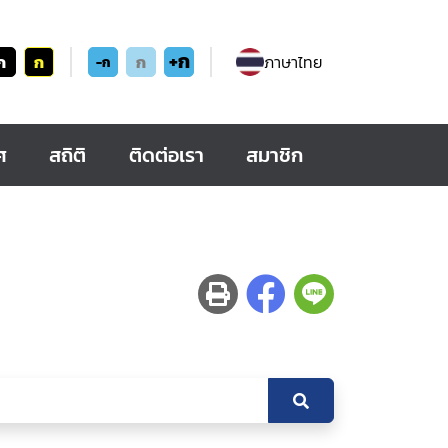
+ก
ก
ก
ก
ภาษาไทย
-ก
ศ
สถิติ
ติดต่อเรา
สมาชิก