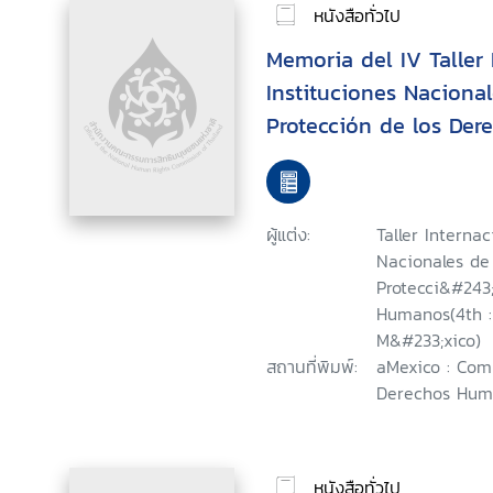
หนังสือทั่วไป
Memoria del IV Taller
Instituciones Naciona
Protección de los De
Summary of the Fourth
Workshop on National 
Promotion and Protec
ผู้แต่ง:
Taller Interna
Rights = Compte Rend
Nacionales de
Recontre International
Protecci&#243
Humanos(4th : 
Nationales pour la Pr
M&#233;xico)
Protection des Droits
สถานที่พิมพ์:
aMexico : Com
Derechos Huma
หนังสือทั่วไป