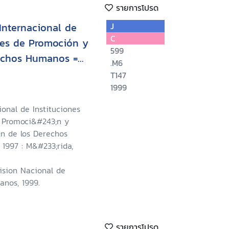
รายการโปรด
 Internacional de
J
C
les de Promoción y
599
rechos Humanos =
.M6
 International
T147
Institutions for the
1999
tion for Human
cional de Instituciones
u de la Quatrième
 Promoci&#243;n y
e des Institutions
;n de los Derechos
1997 : M&#233;rida,
omotion et la
 de l'Homme
ision Nacional de
nos, 1999.
รายการโปรด