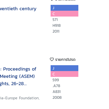
wentieth century
J
C
571
H918
2011
รายการโปรด
: Proceedings of
J
C
 Meeting (ASEM)
599
hts, 26-28
.A78
m Reap, Cambodia
A831
2008
sia-Europe Foundation,