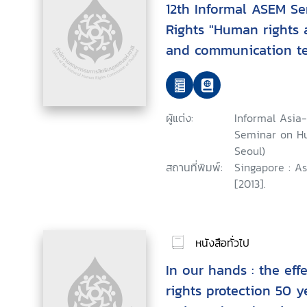
12th Informal ASEM S
Rights "Human rights 
and communication te
June 2012, Seoul, Repu
ผู้แต่ง:
Informal Asia
Seminar on Hu
Seoul)
สถานที่พิมพ์:
Singapore : A
[2013].
หนังสือทั่วไป
In our hands : the ef
rights protection 50 y