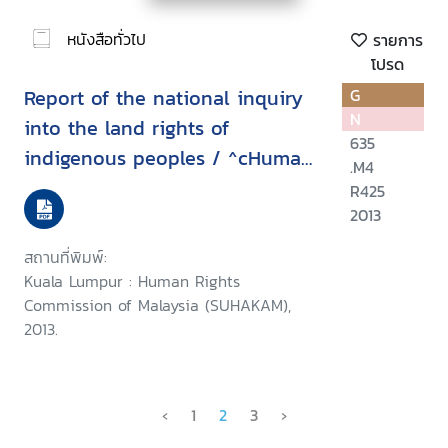
หนังสือทั่วไป
รายการ
โปรด
Report of the national inquiry
G
N
into the land rights of
635
indigenous peoples / ^cHuman
.M4
Rights Commission of Malaysia
R425
(SUHAKAM)
2013
สถานที่พิมพ์:
Kuala Lumpur : Human Rights
Commission of Malaysia (SUHAKAM),
2013.
‹
1
2
3
›