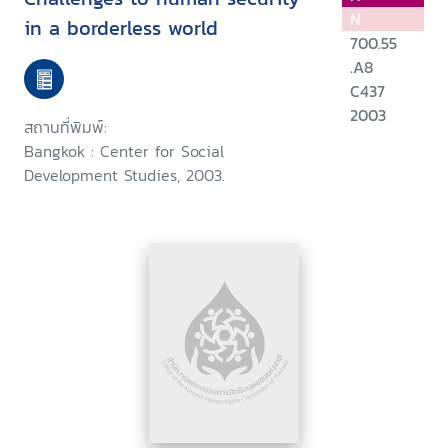
N
in a borderless world
700.55
.A8
C437
2003
สถานที่พิมพ์:
Bangkok : Center for Social
Development Studies, 2003.