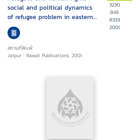
3230
social and political dynamics
.R45
of refugee problem in eastern
R333
and north-eastern India
2001
สถานที่พิมพ์:
Jaipur : Rawat Publications, 2001.