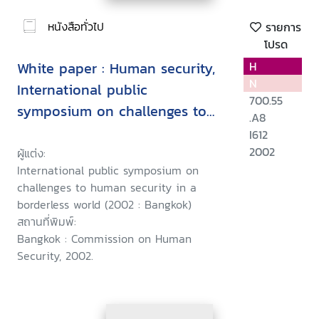
หนังสือทั่วไป
รายการ
โปรด
White paper : Human security,
H
N
International public
700.55
symposium on challenges to
.A8
human security in a borderless
I612
world, 11 December 2002,
2002
ผู้แต่ง:
International public symposium on
Bangkok, Thailand
challenges to human security in a
borderless world (2002 : Bangkok)
สถานที่พิมพ์:
Bangkok : Commission on Human
Security, 2002.