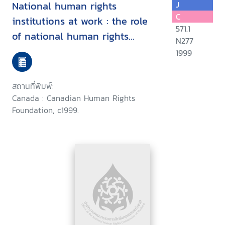
National human rights
J
C
institutions at work : the role
571.1
of national human rights
N277
commissions in the promotion
1999
and protection of economic,
social and cultural rights, Asian
สถานที่พิมพ์:
Regional Training Program,
Canada : Canadian Human Rights
Antipolo City, Philippines, May
Foundation, c1999.
9-14, 1999