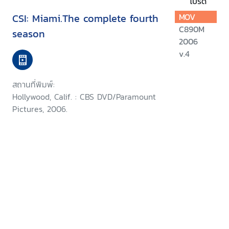
โปรด
CSI: Miami.The complete fourth
MOV
C890M
season
2006
v.4
สถานที่พิมพ์:
Hollywood, Calif. : CBS DVD/Paramount
Pictures, 2006.