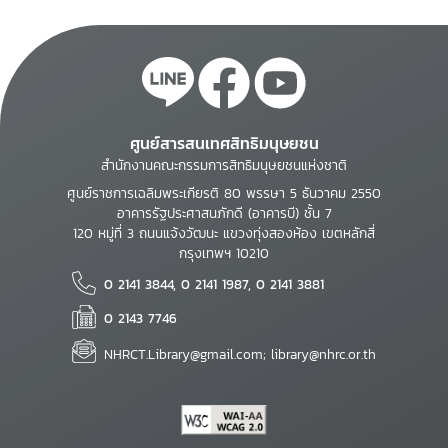
ศูนย์สารสนเทศสิทธิมนุษยชน
สำนักงานคณะกรรมการสิทธิมนุษยชนแห่งชาติ
ศูนย์ราชการเฉลิมพระเกียรติ 80 พรรษา 5 ธันวาคม 2550
อาคารรัฐประศาสนภักดี (อาคารบี) ชั้น 7
120 หมู่ที่ 3 ถนนแจ้งวัฒนะ แขวงทุ่งสองห้อง เขตหลักสี่
กรุงเทพฯ 10210
0 2141 3844, 0 2141 1987, 0 2141 3881
0 2143 7746
NHRCT.Library@gmail.com; library@nhrc.or.th