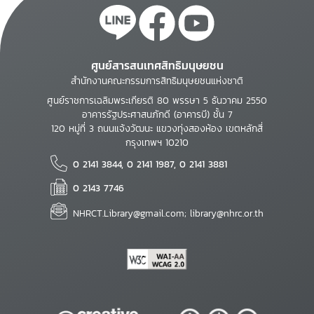
ศูนย์สารสนเทศสิทธิมนุษยชน
สำนักงานคณะกรรมการสิทธิมนุษยชนแห่งชาติ
ศูนย์ราชการเฉลิมพระเกียรติ 80 พรรษา 5 ธันวาคม 2550
อาคารรัฐประศาสนภักดี (อาคารบี) ชั้น 7
120 หมู่ที่ 3 ถนนแจ้งวัฒนะ แขวงทุ่งสองห้อง เขตหลักสี่
กรุงเทพฯ 10210
0 2141 3844, 0 2141 1987, 0 2141 3881
0 2143 7746
NHRCT.Library@gmail.com; library@nhrc.or.th