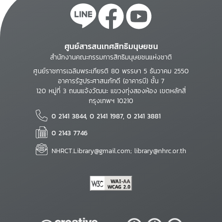
ศูนย์สารสนเทศสิทธิมนุษยชน
สำนักงานคณะกรรมการสิทธิมนุษยชนแห่งชาติ
ศูนย์ราชการเฉลิมพระเกียรติ 80 พรรษา 5 ธันวาคม 2550
อาคารรัฐประศาสนภักดี (อาคารบี) ชั้น 7
120 หมู่ที่ 3 ถนนแจ้งวัฒนะ แขวงทุ่งสองห้อง เขตหลักสี่
กรุงเทพฯ 10210
0 2141 3844, 0 2141 1987, 0 2141 3881
0 2143 7746
NHRCT.Library@gmail.com; library@nhrc.or.th