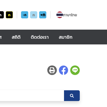
+ก
ก
ก
ก
ภาษาไทย
-ก
ศ
สถิติ
ติดต่อเรา
สมาชิก