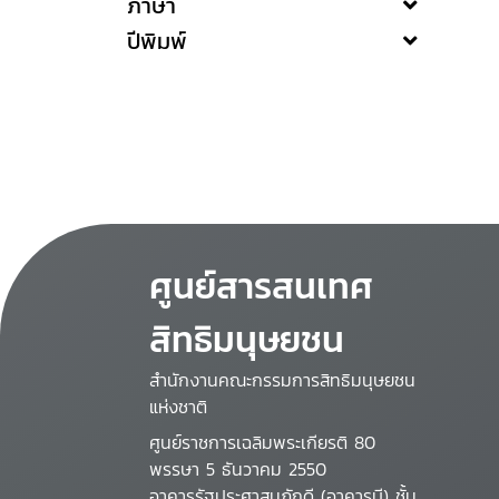
ภาษา
ปีพิมพ์
ศูนย์สารสนเทศ
สิทธิมนุษยชน
สำนักงานคณะกรรมการสิทธิมนุษยชน
แห่งชาติ
ศูนย์ราชการเฉลิมพระเกียรติ 80
พรรษา 5 ธันวาคม 2550
อาคารรัฐประศาสนภักดี (อาคารบี) ชั้น