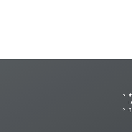
ส
แ
ศ