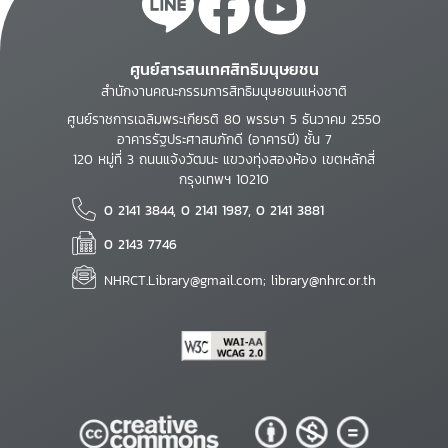
ศูนย์สารสนเทศสิทธิมนุษยชน
สำนักงานคณะกรรมการสิทธิมนุษยชนแห่งชาติ
ศูนย์ราชการเฉลิมพระเกียรติ 80 พรรษา 5 ธันวาคม 2550
อาคารรัฐประศาสนภักดี (อาคารบี) ชั้น 7
120 หมู่ที่ 3 ถนนแจ้งวัฒนะ แขวงทุ่งสองห้อง เขตหลักสี่
กรุงเทพฯ 10210
0 2141 3844, 0 2141 1987, 0 2141 3881
0 2143 7746
NHRCT.Library@gmail.com; library@nhrc.or.th