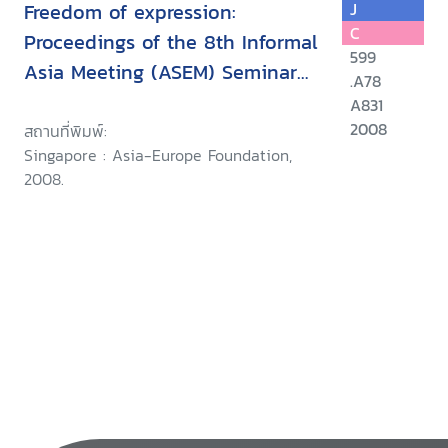
Freedom of expression:
J
C
Proceedings of the 8th Informal
599
Asia Meeting (ASEM) Seminar
.A78
on Human Rights, 26-28
A831
September 2007, Siem Reap,
2008
สถานที่พิมพ์:
Singapore : Asia-Europe Foundation,
Cambodia
2008.