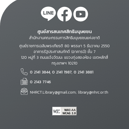
ศูนย์สารสนเทศสิทธิมนุษยชน
สำนักงานคณะกรรมการสิทธิมนุษยชนแห่งชาติ
ศูนย์ราชการเฉลิมพระเกียรติ 80 พรรษา 5 ธันวาคม 2550
อาคารรัฐประศาสนภักดี (อาคารบี) ชั้น 7
120 หมู่ที่ 3 ถนนแจ้งวัฒนะ แขวงทุ่งสองห้อง เขตหลักสี่
กรุงเทพฯ 10210
0 2141 3844, 0 2141 1987, 0 2141 3881
0 2143 7746
NHRCT.Library@gmail.com; library@nhrc.or.th