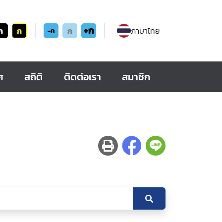
+ก
ก
ก
ก
ภาษาไทย
-ก
ศ
สถิติ
ติดต่อเรา
สมาชิก