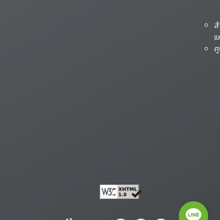
ส
แ
ศ