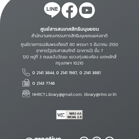
ศูนย์สารสนเทศสิทธิมนุษยชน
สำนักงานคณะกรรมการสิทธิมนุษยชนแห่งชาติ
ศูนย์ราชการเฉลิมพระเกียรติ 80 พรรษา 5 ธันวาคม 2550
อาคารรัฐประศาสนภักดี (อาคารบี) ชั้น 7
120 หมู่ที่ 3 ถนนแจ้งวัฒนะ แขวงทุ่งสองห้อง เขตหลักสี่
กรุงเทพฯ 10210
0 2141 3844, 0 2141 1987, 0 2141 3881
0 2143 7746
NHRCT.Library@gmail.com; library@nhrc.or.th