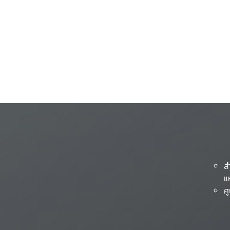
ส
แ
ศ