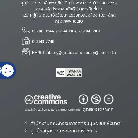
ศูนย์ราชการเฉลิมพระเกียรติ 80 พรรษา 5 ธันวาคม 2550
อาคารรัฐประศาสนภักดี (อาคารบี) ชั้น 7
120 หมู่ที่ 3 ถนนแจ้งวัฒนะ แขวงทุ่งสองห้อง เขตหลักสี่
กรุงเทพฯ 10210
0 2141 3844, 0 2141 1987, 0 2141 3881
0 2143 7746
NHRCT.Library@gmail.com; library@nhrc.or.th
้
ดูรายละเอียดสัญญา
สงวนสิทธิ์ภายใต้สัญญาอนุญาต Creative Commons •
สำนักงานคณะกรรมการสิทธิมนุษยชนแห่งชาติ
ศูนย์ข้อมูลข่าวสารของทางราชการ